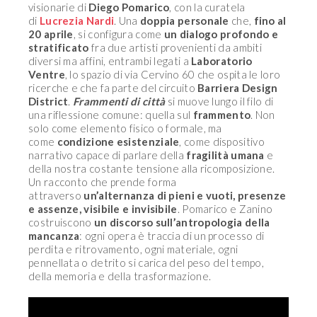
visionarie di
Diego Pomarico
, con la curatela
di
Lucrezia Nardi
. Una
doppia personale
che,
fino al
20 aprile
, si configura come
un dialogo profondo e
stratificato
fra due artisti provenienti da ambiti
diversi ma affini, entrambi legati a
Laboratorio
Ventre
, lo spazio di via Cervino 60 che ospita le loro
ricerche e che fa parte del circuito
Barriera Design
District
.
Frammenti di città
si muove lungo il filo di
una riflessione comune: quella sul
frammento
. Non
solo come elemento fisico o formale, ma
come
condizione esistenziale
, come dispositivo
narrativo capace di parlare della
fragilità umana
e
della nostra costante tensione alla ricomposizione.
Un racconto che prende forma
attraverso
un’alternanza di pieni e vuoti, presenze
e assenze, visibile e invisibile
. Pomarico e Zanino
costruiscono
un discorso sull’antropologia della
mancanza
: ogni opera è traccia di un processo di
perdita e ritrovamento, ogni materiale, ogni
pennellata o detrito si carica del peso del tempo,
della memoria e della trasformazione.