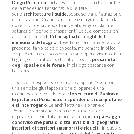
Diego Pomarico
porta avanti una pittura che si nutre
della medesima tensione: le sue tele
sono
architetture liquide
, sospese tra la figurazione
e l’astrazione. Grandi strutture emergono da fondali
dove il colore si deposita in velature, gocciolature,
saturazioni dense o trasparenti. Le sue composizioni
appaiono come
città immaginate, luoghi della
memoria o del sogno
, dove la figura umana è talvolta
presente, talvolta solo evocata, ma sempre in bilico
tra presenza e dissolvenza. Le sue opere vivono di un
linguaggio stratificato, che riflette sulla
precarietà
degli spazi e delle forme
, in dialogo costante con
l’assenza.
Il percorso espositivo costruito a Spazio Musa non è
una semplice giustapposizione di opere: è una
ricomposizione corale, dove
le sculture di Zanino e
le pitture di Pomarico si rispondono, si completano
e si interrogano
. Le architetture visionarie di
Pomarico sembrano ospitare, o forse essere
ospitate, dalle installazioni di Zanino, in
un paesaggio
condiviso che parla di città invisibili, di geografie
interiori, di territori smembrati e ricuciti
. In questo
incontro tra due poetiche, il
senso del frammento
si